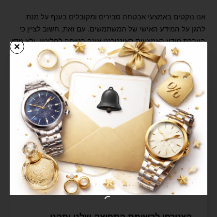
אנו נוקטים באמצעי אבטחה סבירים ומקובלים בענף על מנת
להגן על המידע האישי של המשתמשים.
עם זאת, חשוב לציין כי
העברת מידע באמצעות האינטרנט אינה בטוחה לחלוטין, ולא ניתן
להבטיח הגנה מוחלטת מפני גישה בלתי מורשית.
6. קובצי Cookies וטכנולוגיות דומות
האתר עשוי להשתמש בקובצי Cookies ובטכנולוגיות דומות
לצורך:
תפעול תקין של האתר
שמירת העדפות משתמש
ניתוח תנועה ופעילות באתר
התאמת תכנים ושירותים
הצטרפו לרשימת התפוצה שלנו ותהנו