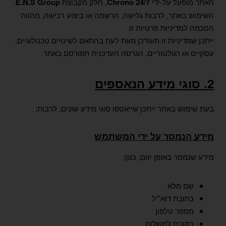
האתר מופעל על-ידי
Chrono 24/7
, חלק מקבוצת
E.N.S Group
.
השימוש באתר, לרבות גלישה, הרשמה או ביצוע רכישה, מהווה
הסכמה למדיניות פרטיות זו.
ייתכן שמדיניות זו תעודכן מעת לעת בהתאם לשינויים טכנולוגיים,
עסקיים או רגולטוריים. הגרסה העדכנית תפורסם באתר.
2. סוגי מידע הנאספים
בעת שימוש באתר ייתכן שייאספו סוגי מידע שונים, לרבות:
מידע הנמסר על ידי המשתמש
מידע שנמסר באופן יזום, כגון:
שם מלא
כתובת דוא״ל
מספר טלפון
כתובת למשלוח