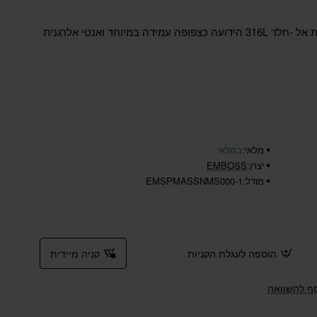
גוף השעון ורצועה עשויים פלדת אל -חלד 316L הידועה כצפופה עמידה במיוחד ואנטי אלרגנית
מלאי:
במלאי
יצרן:
EMBOSS
מודל:
EMSPMASSNMS000-1
הוספה לעגלת הקניות
קניה מיידית
ף להשוואה