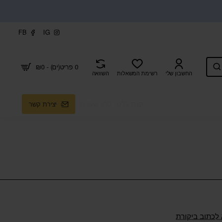
FB
IG
0 פריט(ים) - ₪0
החשבון שלי
רשימת המשאלות
השוואה
קצת עלינו
בלוג שעונים
יצירת קשר
 לכתוב ביקורת