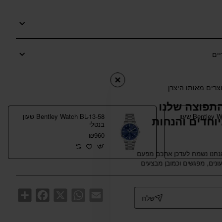
צרים מאותו היצרן
תפוצה שלנו
Bentley Watch BL-13-47 שעון
Bentley Watch BL-13-58 שעון
וחדים והנחות
בנטלי
₪960
אנחנו נשמח לעדכן אתכם מפעם
נים, מפגשים וכמובן מבצעים
Share
Facebook
WhatsApp
X
Email
שלח