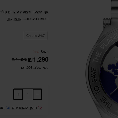
רצועה בעיצוב...
קראו עוד
Chrono 24\7
-24%
Save
₪1,290
₪1,690
ללא מע"מ ₪1,093
הוסף למועדפים
הוס