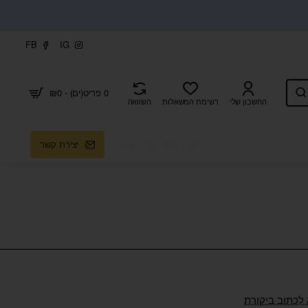
FB
IG
0 פריט(ים) - ₪0
החשבון שלי
רשימת המשאלות
השוואה
קצת עלינו
בלוג שעונים
יצירת קשר
 לכתוב ביקורת