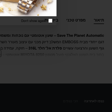
תיאור
מפרט טכני
ביקורות
Don't show again
Save The Planet Automatic – שעון אוטומטי עם נוכחות ומשמעות.
דגם ייחודי מבית EMBOSS המשלב דיוק מכני עם עיצוב מעורר השראה.
גוף השעון והרצועה עשויים
פלדת אל־חלד 316L
– חזקה, עמידה במי
בתוך בית השעון האלגנטי פועל
מנגנון MIYOTA 82S0 אוטומטי
– אמ
הלוח המרשים מציג
עיצוב בהשראת כדור הארץ
בגוונים עמוקים ו
השעון מצויד בזכוכית
Sapphire Crystal
עמידה בפני שריטות,
סוגר 
מושלם של עמידות, סגנון וייחודיות.
מגיע עם
24 חודשי אחריות
של שעוני עדי קבוצת יבנה – היבואן הרש
בזל יהלומים בשיבוץ גלגל –
נצפו לאחרונה
הכי נצפים
אלגנטית ומדויקת.
מחפשים דגם של אמבוס ולא מצאתם אותו באתר? שלחו לנו הו