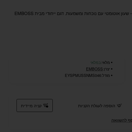
Save The Planet Automatic – שעון אוטומטי עם נוכחות ומשמעות. דגם ייחודי מבית EMBOSS
מלאי:
במלאי
יצרן:
EMBOSS
מודל:
EYSPMUSSNMS046
הוספה לעגלת הקניות
קניה מיידית
ף להשוואה