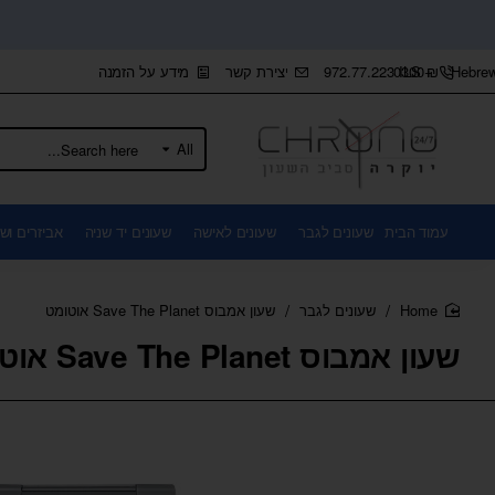
+972.77.2230300
יצירת קשר
מידע על הזמנה
ILS
₪
Hebre
All
Search
here...
עמוד הבית
שעונים לגבר
שעונים לאישה
שעונים יד שניה
אביזרים ושו
שעונים לגבר
שעון אמבוס Save The Planet אוטומט
home
שעון אמבוס Save The Planet אוטומט