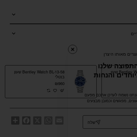
צרים מאותו היצרן
תפוצה שלנו
Bentley Watch BL-13-47 שעון
Bentley Watch BL-13-58 שעון
וחדים והנחות
בנטלי
₪960
אנחנו נשמח לעדכן אתכם מפעם
נים, מפגשים וכמובן מבצעים
Share
Facebook
WhatsApp
X
Email
שלח