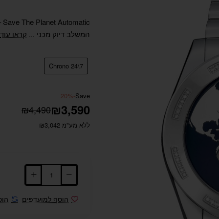
המשלב דיוק מכני ...
קראו עוד
Chrono 24\7
-20%
Save
₪3,590
₪4,490
ללא מע"מ ₪3,042
הוסף למועדפים
הוס