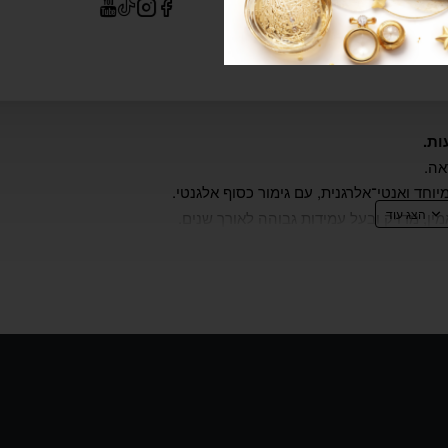
וחד ואנטי־אלרגנית, עם גימור כסוף אלגנטי.
ין, מדויק ובעל עמידות גבוהה לאורך שנים.
מרקמים עשירים, המבטא את החיבור לטבע ולשמירה על הסביבה.
פרפר יוקרתי
,
עמידות במים עד 100 מטרים
, וקוטר
41 מ"מ
– שילוב
מי.
46 יהלומים אמיתיים (H SI) במשקל 0.23 קראט המסודרים בקומפוזיציה סימטרית מוקפדת, ליצירת תחושת ת
דעה עם פרטי הדגם ונבדוק אם קיים במלאי החברה