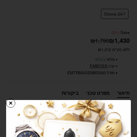
Chrono 24\7
-20%
Save
₪1,430
₪1,790
ללא מע"מ ₪1,212
מלאי:
במלאי
יצרן:
EMBOSS
מודל:
EMTRMASSNMS000
תיאור
מפרט טכני
ביקורות
גוף השעון ורצועה עשויים פלדת אל -חלד 316L הידועה
כצפופה עמידה במיוחד ואנטי אלרגנית
מנגנון SWISS MADE RONDA 515 אנלוגי שווייצרי אמין
ומדויק