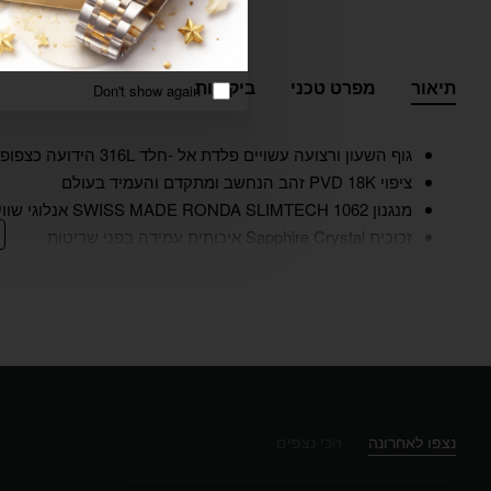
תיאור
מפרט טכני
ביקורות
Don't show again
גוף השעון ורצועה עשויים פלדת אל -חלד 316L הידועה כצפופה עמידה במיוחד ואנטי אלרגנית
ציפוי PVD 18K זהב הנחשב ומתקדם והעמיד בעולם
מנגנון SWISS MADE RONDA SLIMTECH 1062 אנלוגי שווייצרי אמין ומדויק
זכוכית Sapphire Crystal איכותית עמידה בפני שריטות
קוטר השעון 28*28 מ"מ
עמיד במים 50 מטר
24 חודשי אחריות – על ידיי שעוני עדי קבוצת יבנה – יבואן רשמי
מחפשים דגם של אמבוס ולא מצאתם אותו באתר? שלחו ל
גוף השעון
פלדת אל חלד
נצפו לאחרונה
הכי נצפים
רצועה
פלדת אל חלד