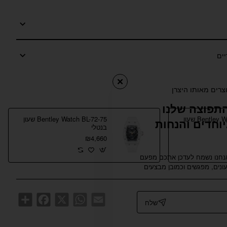
צרים מאותו היצרן
תפוצה שלנו
Bentley Watch BL-20-49 שעון
Bentley Watch BL-72-75 שעון
וחדים והנחות
בנטלי
₪4,660
אנחנו נשמח לעדכן אתכם מפעם
נים, מפגשים וכמובן מבצעים
Share
Facebook
WhatsApp
X
Email
שלח