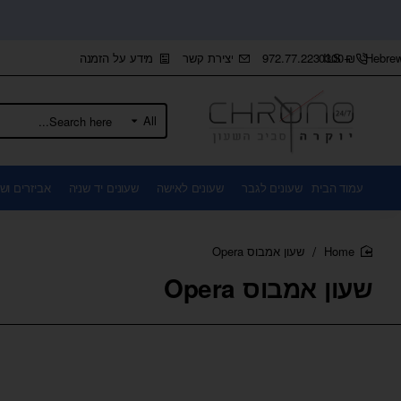
+972.77.2230300
יצירת קשר
מידע על הזמנה
ILS
₪
Hebre
All
Search
here...
עמוד הבית
שעונים לגבר
שעונים לאישה
שעונים יד שניה
אביזרים ושו
שעון אמבוס Opera
home
שעון אמבוס Opera