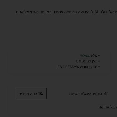
גוף השעון ורצועה עשויים פלדת אל -חלד 316L הידועה כצפופה עמידה במיוחד ואנטי אלרגנית
מלאי:
במלאי
יצרן:
EMBOSS
מודל:
EMOPFASYWM2000
הוספה לעגלת הקניות
קניה מיידית
ף להשוואה