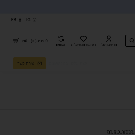
FB
IG
0 פריט(ים) - ₪0
החשבון שלי
רשימת המשאלות
השוואה
קצת עלינו
בלוג שעונים
יצירת קשר
 לכתוב ביקורת